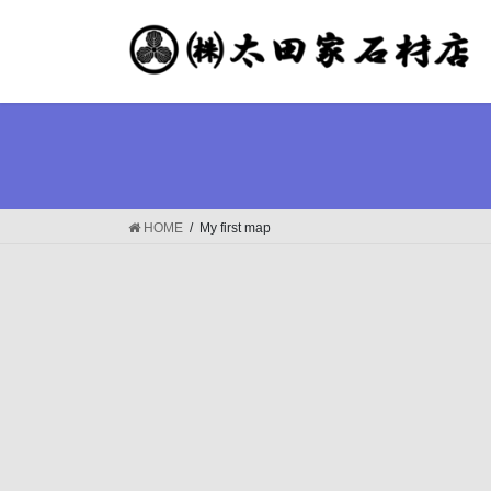
コ
ナ
ン
ビ
テ
ゲ
ン
ー
ツ
シ
へ
ョ
ス
ン
キ
に
ッ
移
HOME
My first map
プ
動